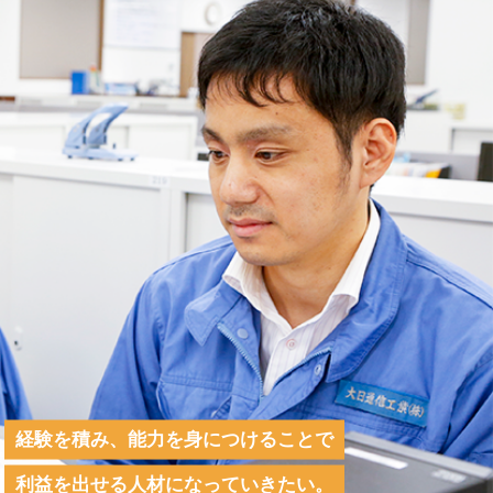
作業服貸与、慶弔見舞金、団体医療保険加入（全額会社
負担／入院1日5,000円支給）、
健康診断、ストレスチェック、インフルエンザ 予防接
福利厚生その
種など、退職金共済加入、結婚休暇、ママサポ休暇
他
退職金制度有（勤続3年以上）、再雇用制度有（65歳
迄）
●各種研修制度、各種表彰制度、業績申告評価制度、改
善提案制度
●資格取得奨励制度：資格手当（約90種類）・受験費
用・テキスト費用援助
経験を積み、能力を身につけることで
利益を出せる人材になっていきたい。