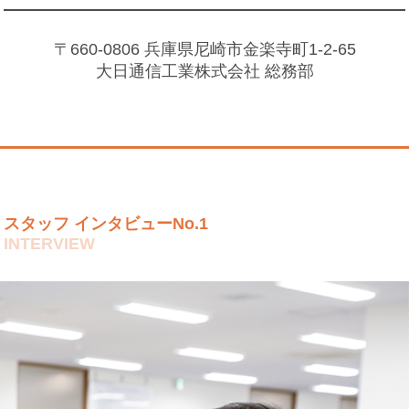
勤務時間
08：30～ 17：15
（1）電気・通信設備建設における施工管理業務及び、
〒660-0806 兵庫県尼崎市金楽寺町1-2-65
電気・通信工事全般
大日通信工業株式会社 総務部
（2）通信設備が全国にある為、長期出張（1〜3ヶ月）
仕事内容
全国転勤が可能な方を希望します。
（3）営業所：東京都・仙台市・名古屋市・福岡県久留
米市など
給 与
月給/262,500円～330,000円
スタッフ インタビューNo.1
年間休日120日、完全週休二日制（土・日・祝）、 その
INTERVIEW
他当社カレンダーによる（年に6回程度土曜出勤有）
休日休暇
GW、年末年始、夏期、結婚休暇、ママサポ休暇 など
※有休：入社3ケ月経過後の年次有給休暇日数10日
残業手当、家族手当、資格手当、役職手当、住宅手当、
諸手当
出張手当、地域手当など
各種研修制度、昇給制度：年１回（昇給試験合格者の
み）、賞与：年2回、