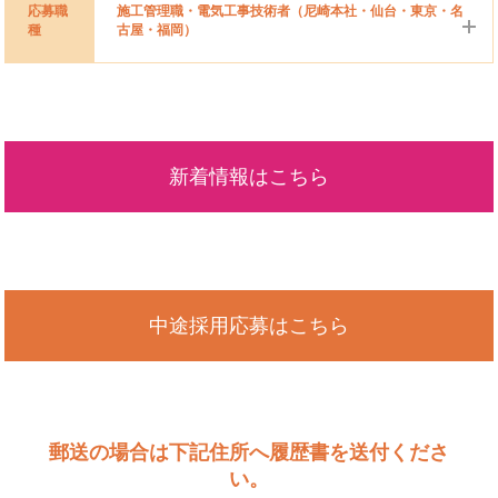
応募職
施工管理職・電気工事技術者（尼崎本社・仙台・東京・名
種
古屋・福岡）
雇用形態
正社員 試用期間あり 3ヶ月（試用期間中：同条件）
年齢制限 あり（59歳以下）
年 齢
※年齢制限該当事由：定年を上限（定年年齢が60歳のた
新着情報はこちら
め）
高卒以上、電気・通信工事現場での就業経験、パソコン
基本操作（エクセル・ワード・パワーポイント）
応募資格
第二種電気工事士（必須）、第一種電気工事士（あれば
尚可）
中途採用応募はこちら
本社：兵庫県尼崎市金楽寺町1丁目2－65 ／各営業所
（住所は会社概要をご確認ください）
勤 務 地
※勤務後、転勤あり、本社（兵庫県尼崎市）、営業所
（仙台、東京、名古屋、福岡）
郵送の場合は下記住所へ履歴書を送付くださ
（勤務場所は希望の勤務地を考慮して決定します）
い。