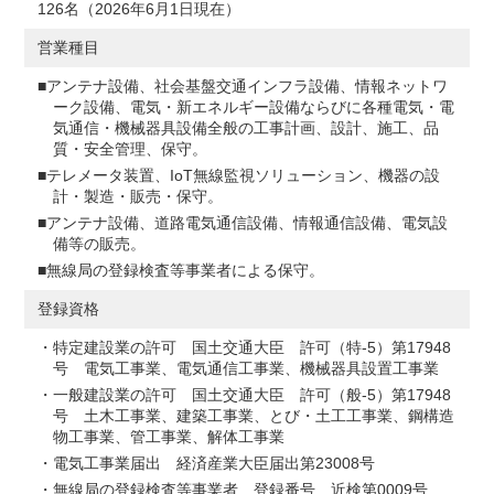
126名（2026年6月1日現在）
営業種目
アンテナ設備、社会基盤交通インフラ設備、情報ネットワ
ーク設備、電気・新エネルギー設備ならびに各種電気・電
気通信・機械器具設備全般の工事計画、設計、施工、品
質・安全管理、保守。
テレメータ装置、IoT無線監視ソリューション、機器の設
計・製造・販売・保守。
アンテナ設備、道路電気通信設備、情報通信設備、電気設
備等の販売。
無線局の登録検査等事業者による保守。
登録資格
特定建設業の許可 国土交通大臣 許可（特-5）第17948
号 電気工事業、電気通信工事業、機械器具設置工事業
一般建設業の許可 国土交通大臣 許可（般-5）第17948
号 土木工事業、建築工事業、とび・土工工事業、鋼構造
物工事業、管工事業、解体工事業
電気工事業届出 経済産業大臣届出第23008号
無線局の登録検査等事業者 登録番号 近検第0009号