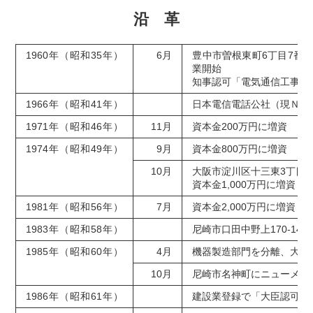
沿 革
1960年（昭和35年）
6月
豊中市曽根東町6丁目7番
業開始
知事認可「電気通信工事業
1966年（昭和41年）
日本電信電話公社（現ＮＴ
1971年（昭和46年）
11月
資本金200万円に増資
1974年（昭和49年）
9月
資本金800万円に増資
10月
大阪市淀川区十三東3丁目1
資本金1,000万円に増資
1981年（昭和56年）
7月
資本金2,000万円に増資
1983年（昭和58年）
尼崎市口田中野上170-14
1985年（昭和60年）
4月
機器製造部門を分離、大日
10月
尼崎市名神町にニューメデ
1986年（昭和61年）
建設業登録で「大臣認可取