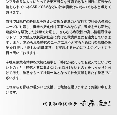
ンフラ創りは人々にとって必要不可欠な技術であると同時に従来から
論じられているCSR／CSVなどの社会貢献そのものであると考えて
おります。
当社では既存の枠組みを超えた柔軟な創造力と実行力で社会の多様な
ニーズに対応し、機器の据え付け工事のみならず、製造を含む新たな
建設DXを駆使した技術で対応し、さらなる利便性の高い情報通信ネ
ットワークの拡充や脱炭素社会に向けた環境保全にも注力していきま
す。また、求められる時代のニーズにお応えするためにISO規格の認
証を取得し「正しい組織運営」を実現するためにマネジメント力を
日々磨いております。
今後も創業者精神を大切に継承し「時代が変わっても変えてはいけな
いもの」と「時代と共に変えなければいけないもの」をしっかりと分
けて考え、熱意をもって社員一丸となって社会貢献を果たす決意でご
ざいます。
これからも皆様の暖かいご支援、ご鞭撻を賜りますようお願い申し上
げます。